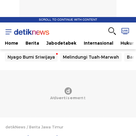
SCROLL TO CONTINUE WITH CONTENT
Home
Berita
Jabodetabek
Internasional
Huku
Nyago Bumi Sriwijaya
Melindungi Tuah-Marwah
Ban
detikNews
Berita Jawa Timur