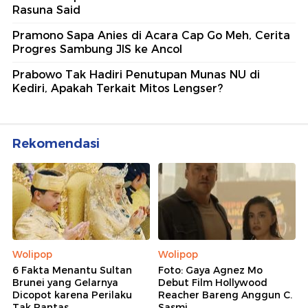
Rasuna Said
Pramono Sapa Anies di Acara Cap Go Meh, Cerita
Progres Sambung JIS ke Ancol
Prabowo Tak Hadiri Penutupan Munas NU di
Kediri, Apakah Terkait Mitos Lengser?
Rekomendasi
Wolipop
Wolipop
6 Fakta Menantu Sultan
Foto: Gaya Agnez Mo
Brunei yang Gelarnya
Debut Film Hollywood
Dicopot karena Perilaku
Reacher Bareng Anggun C.
Tak Pantas
Sasmi