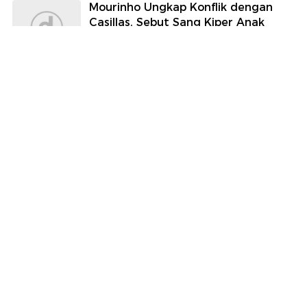
Mourinho Ungkap Konflik dengan
Casillas, Sebut Sang Kiper Anak
Manja
Sepakbola
7 Foto Menantu Sultan Brunei yang
Gelarnya Dicopot, Dulu Miss World
Muslimah
Wolipop
Berita Terpopuler
#1
Heboh Sultan Brunei Cabut Gelar Kerajaan
Menantu Perempuan, Ada Apa?
#2
Pernikahan 'Sultan' di Grobogan Bikin Heboh,
Maharnya GWM Tank hingga Ekskavator
#3
Iran Tak Akan Buka Selat Hormuz sampai AS