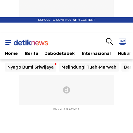
SCROLL TO CONTINUE WITH CONTENT
Home
Berita
Jabodetabek
Internasional
Huku
Nyago Bumi Sriwijaya
Melindungi Tuah-Marwah
Ban
ADVERTISEMENT