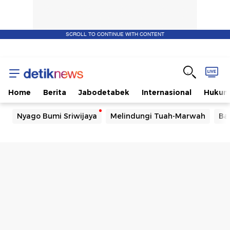
SCROLL TO CONTINUE WITH CONTENT
Home
Berita
Jabodetabek
Internasional
Huku
Nyago Bumi Sriwijaya
Melindungi Tuah-Marwah
Ba