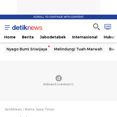
SCROLL TO CONTINUE WITH CONTENT
Home
Berita
Jabodetabek
Internasional
Huku
Nyago Bumi Sriwijaya
Melindungi Tuah-Marwah
Ban
detikNews
Berita Jawa Timur