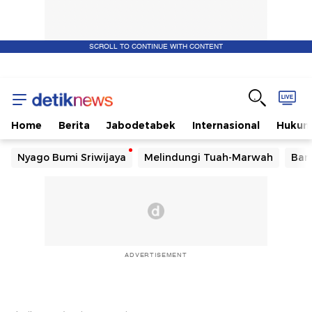
SCROLL TO CONTINUE WITH CONTENT
Home
Berita
Jabodetabek
Internasional
Huku
Nyago Bumi Sriwijaya
Melindungi Tuah-Marwah
Ban
ADVERTISEMENT