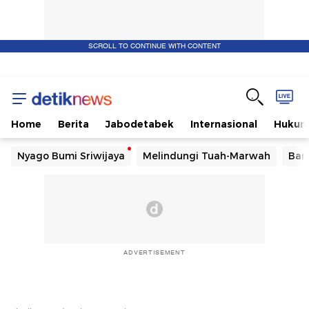
SCROLL TO CONTINUE WITH CONTENT
Home
Berita
Jabodetabek
Internasional
Huku
Nyago Bumi Sriwijaya
Melindungi Tuah-Marwah
Ban
ADVERTISEMENT