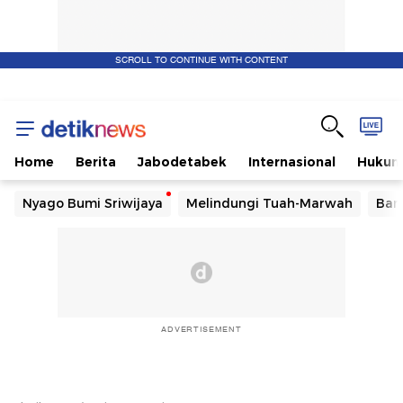
SCROLL TO CONTINUE WITH CONTENT
Home
Berita
Jabodetabek
Internasional
Huku
Nyago Bumi Sriwijaya
Melindungi Tuah-Marwah
Ban
ADVERTISEMENT