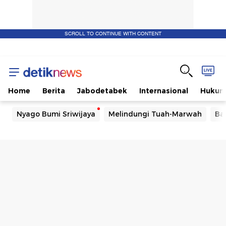
SCROLL TO CONTINUE WITH CONTENT
Home
Berita
Jabodetabek
Internasional
Huku
Nyago Bumi Sriwijaya
Melindungi Tuah-Marwah
Ba