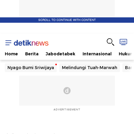
SCROLL TO CONTINUE WITH CONTENT
Home
Berita
Jabodetabek
Internasional
Huku
Nyago Bumi Sriwijaya
Melindungi Tuah-Marwah
Ban
ADVERTISEMENT