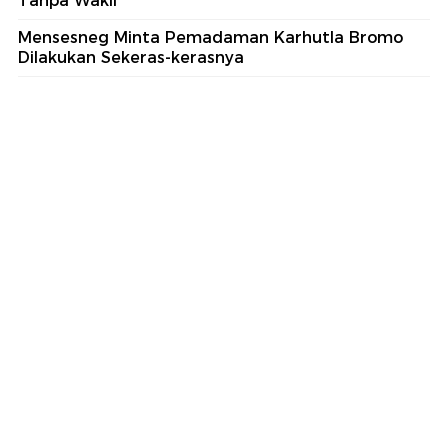
Tanpa Wakil
Mensesneg Minta Pemadaman Karhutla Bromo
Dilakukan Sekeras-kerasnya
part of
Redaksi
Pedoman Media Siber
Karir
Kotak Pos
Info Iklan
Privacy Policy
Disclaimer
Download aplikasi detikcom