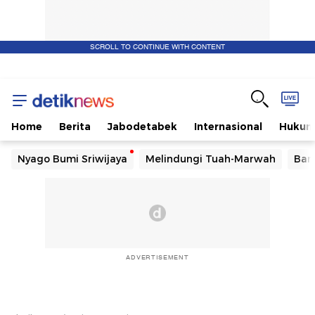
SCROLL TO CONTINUE WITH CONTENT
Home
Berita
Jabodetabek
Internasional
Huku
Nyago Bumi Sriwijaya
Melindungi Tuah-Marwah
Ban
ADVERTISEMENT