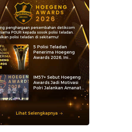
ang penghargaan persembahan detikcom
rsama POLRI kepada sosok polisi teladan.
lkan polisi teladan di sekitarmu!
5 Polisi Teladan
Penerima Hoegeng
Awards 2026, Ini
Kategori dan Kiprahnya
IM57+ Sebut Hoegeng
Awards Jadi Motivasi
Polri Jalankan Amanat
Konstitusi
Lihat Selengkapnya