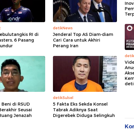
Inov
Pem
Terp
t
detikNews
ebulutangkis RI di
Jenderal Top AS Diam-diam
sters, 6 Pasang
Cari Cara untuk Akhiri
undur
Perang Iran
deti
Vide
Anu
Akse
Kem
det
detikSulsel
r Beni di RSUD
5 Fakta Eks Sekda Konsel
erakhir Seusai
Tabrak Adiknya Saat
Ruang Jenazah
Digerebek Diduga Selingkuh
Ko