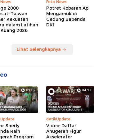
 News
Foto News
age 2000
Potret Kobaran Api
esat, Taiwan
Mengamuk di
er Kekuatan
Gedung Bapenda
ra dalam Latihan
DKI
 Kuang 2026
Lihat Selengkapnya
deo
01:07
04:17
kUpdate
detikUpdate
o: Sherly
Video: Daftar
anda Raih
Anugerah Figur
gerah Program
Akselerator