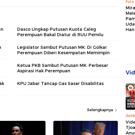
Foto
Mir
Mel
Pam
Uda
an
Dasco Ungkap Putusan Kuota Caleg
Han
Perempuan Bakal Diatur di RUU Pemilu
n
Legislator Sambut Putusan MK: Di Golkar
Perempuan Diberi Kesempatan Memimpin
Ketua PKB Sambut Putusan MK: Perbesar
Aspirasi Hak Perempuan
Vi
ak
KPU Jabar Tancap Gas Sasar Disabilitas
Selengkapnya
deti
Vide
Tjo
Anu