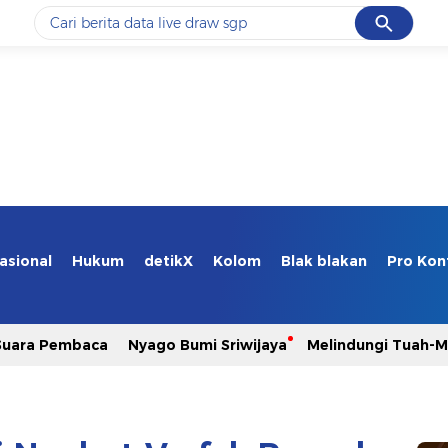
Cancel
Yang sedang ramai dicari
#1
data live draw sgp
#2
kebakaran
#3
prabowo
#4
iran
#5
gempa hari ini
asional
Hukum
detikX
Kolom
Blak blakan
Pro Kon
Promoted
Suara Pembaca
Nyago Bumi Sriwijaya
Melindungi Tuah-
Terakhir yang dicari
Loading...