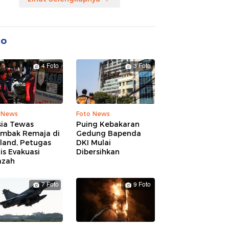
to
4 Foto
3 Foto
 News
Foto News
sia Tewas
Puing Kebakaran
embak Remaja di
Gedung Bapenda
land, Petugas
DKI Mulai
is Evakuasi
Dibersihkan
azah
7 Foto
9 Foto