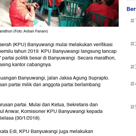
Ber
#
rathon (Foto: Ardian Fanani)
#
erah (KPU) Banyuwangi mulai melakukan verifikasi
ta pemilu tahun 2019. KPU Banyuwangi langsung tancap
7 partai politik besar di Banyuwangi. Secara marathon,
masing kantor cabangnya.
#
juangan Banyuwangi, jalan Jaksa Agung Suprapto.
#
n partai milik dari anggota partai berlambang
usan partai. Mulai dari Ketua, Sekretaris dan
#
aiful Anwar, Komisioner KPU Banyuwangi kepada
Selasa (30/1/2018).
 kata Edi, KPU Banyuwangi juga melakukan