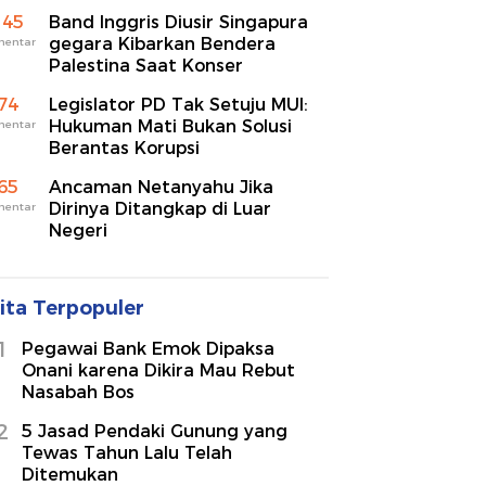
145
Band Inggris Diusir Singapura
gegara Kibarkan Bendera
mentar
Palestina Saat Konser
74
Legislator PD Tak Setuju MUI:
Hukuman Mati Bukan Solusi
mentar
Berantas Korupsi
65
Ancaman Netanyahu Jika
Dirinya Ditangkap di Luar
mentar
Negeri
ita Terpopuler
1
Pegawai Bank Emok Dipaksa
Onani karena Dikira Mau Rebut
Nasabah Bos
2
5 Jasad Pendaki Gunung yang
Tewas Tahun Lalu Telah
Ditemukan