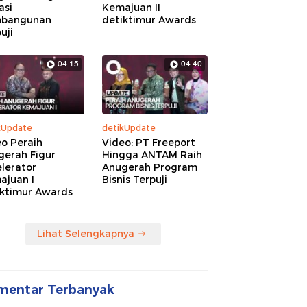
asi
Kemajuan II
bangunan
detiktimur Awards
uji
04:15
04:40
kUpdate
detikUpdate
o Peraih
Video: PT Freeport
gerah Figur
Hingga ANTAM Raih
lerator
Anugerah Program
ajuan I
Bisnis Terpuji
iktimur Awards
Lihat Selengkapnya
mentar Terbanyak