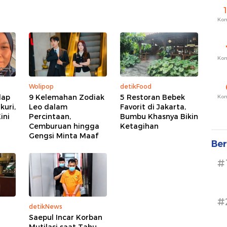
Ko
Ko
Wolipop
detikFood
lap
9 Kelemahan Zodiak
5 Restoran Bebek
Ko
kuri,
Leo dalam
Favorit di Jakarta,
ini
Percintaan,
Bumbu Khasnya Bikin
Cemburuan hingga
Ketagihan
Gengsi Minta Maaf
Ber
#
#
detikNews
Saepul Incar Korban