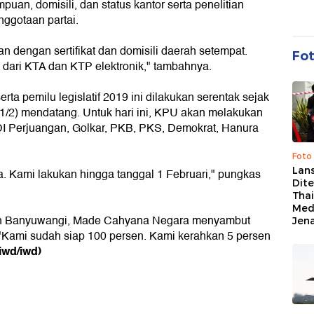
uan, domisili, dan status kantor serta penelitian
nggotaan partai.
kan dengan sertifikat dan domisili daerah setempat.
Fo
dari KTA dan KTP elektronik," tambahnya.
erta pemilu legislatif 2019 ini dilakukan serentak sejak
 (1/2) mendatang. Untuk hari ini, KPU akan melakukan
, PDI Perjuangan, Golkar, PKB, PKS, Demokrat, Hanura
Foto
Lan
a. Kami lakukan hingga tanggal 1 Februari," pungkas
Dit
Thai
Med
an Banyuwangi, Made Cahyana Negara menyambut
Jen
. "Kami sudah siap 100 persen. Kami kerahkan 5 persen
(iwd/iwd)