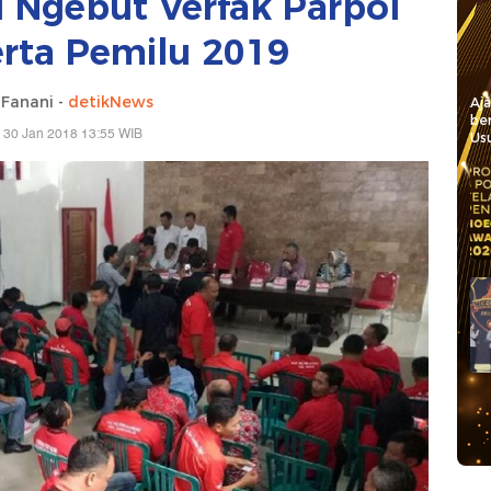
Ngebut Verfak Parpol
erta Pemilu 2019
 Fanani -
detikNews
Aj
be
 30 Jan 2018 13:55 WIB
Usu