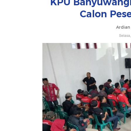
KPU Banyuwangi 
Calon Pes
Ardian
Selasa,