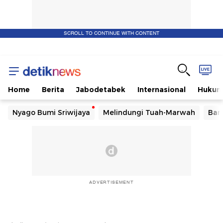
SCROLL TO CONTINUE WITH CONTENT
Home
Berita
Jabodetabek
Internasional
Huku
Nyago Bumi Sriwijaya
Melindungi Tuah-Marwah
Ban
ADVERTISEMENT