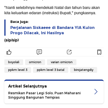
"Nanti selebihnya mendekati Natal dan tahun baru akan
kita keluarkan edaran (instruksi) Bupati," pungkasnya.
Baca juga:
Perjalanan Siskaeee di Bandara YIA Kulon
Progo Dilacak, Ini Hasilnya
(sip/sip)
boyolali
omicron
varian omicron
ppkm level 3
ppkm level 3 batal
birojatengdiy
Artikel Selanjutnya
Resmikan Pasar Legi Solo, Puan Maharani
Singgung Bangunan Tempias