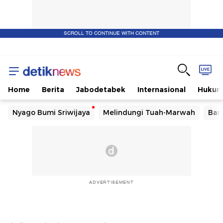
SCROLL TO CONTINUE WITH CONTENT
Home
Berita
Jabodetabek
Internasional
Huku
Nyago Bumi Sriwijaya
Melindungi Tuah-Marwah
Ban
ADVERTISEMENT