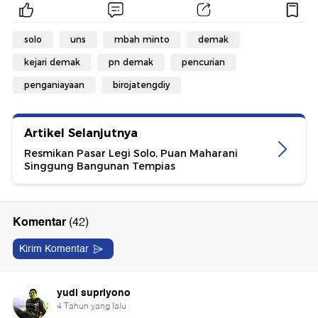
solo
uns
mbah minto
demak
kejari demak
pn demak
pencurian
penganiayaan
birojatengdiy
Artikel Selanjutnya
Resmikan Pasar Legi Solo, Puan Maharani
Singgung Bangunan Tempias