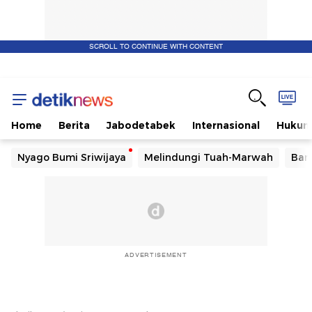
SCROLL TO CONTINUE WITH CONTENT
Home
Berita
Jabodetabek
Internasional
Huku
Nyago Bumi Sriwijaya
Melindungi Tuah-Marwah
Ban
ADVERTISEMENT