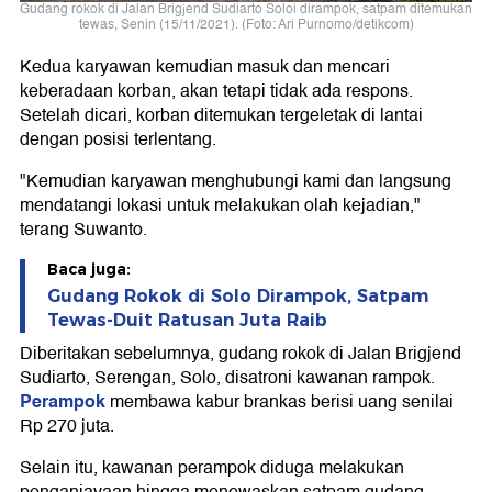
Gudang rokok di Jalan Brigjend Sudiarto Soloi dirampok, satpam ditemukan
tewas, Senin (15/11/2021). (Foto: Ari Purnomo/detikcom)
Kedua karyawan kemudian masuk dan mencari
keberadaan korban, akan tetapi tidak ada respons.
Setelah dicari, korban ditemukan tergeletak di lantai
dengan posisi terlentang.
"Kemudian karyawan menghubungi kami dan langsung
mendatangi lokasi untuk melakukan olah kejadian,"
terang Suwanto.
Baca juga:
Gudang Rokok di Solo Dirampok, Satpam
Tewas-Duit Ratusan Juta Raib
Diberitakan sebelumnya, gudang rokok di Jalan Brigjend
Sudiarto, Serengan, Solo, disatroni kawanan rampok.
Perampok
membawa kabur brankas berisi uang senilai
Rp 270 juta.
Selain itu, kawanan perampok diduga melakukan