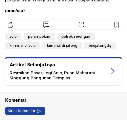
penganiayaan hingga menewaskan satpam gudang.
(ams/sip)
solo
perampokan
polsek serengan
kriminal di solo
kriminal di jateng
birojatengdiy
Artikel Selanjutnya
Resmikan Pasar Legi Solo, Puan Maharani
Singgung Bangunan Tempias