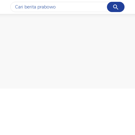
Cancel
Yang sedang ramai dicari
#1
gempa hari ini
#2
gempa
#3
prabowo
#4
iran
#5
demo
Promoted
Terakhir yang dicari
Loading...