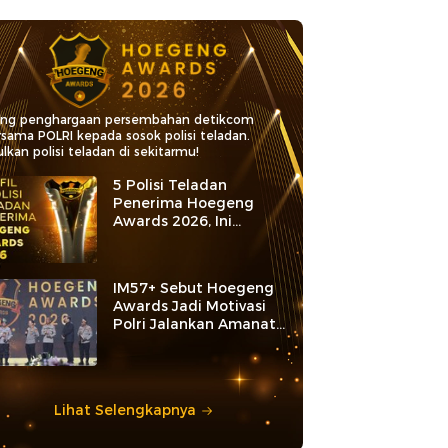
ang penghargaan persembahan detikcom
rsama POLRI kepada sosok polisi teladan.
lkan polisi teladan di sekitarmu!
5 Polisi Teladan
Penerima Hoegeng
Awards 2026, Ini
Kategori dan Kiprahnya
IM57+ Sebut Hoegeng
Awards Jadi Motivasi
Polri Jalankan Amanat
Konstitusi
Lihat Selengkapnya