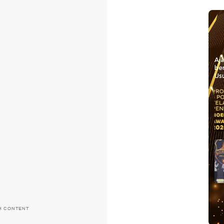
Aj
be
Usu
H CONTENT