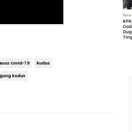
Foto
KPK 
God
Duga
Tin
asus covid-19
kudus
agung kudus