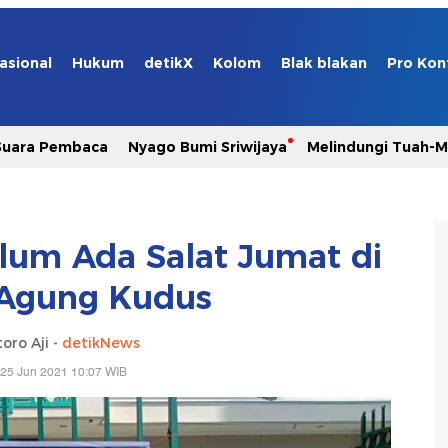
asional
Hukum
detikX
Kolom
Blak blakan
Pro Kon
Suara Pembaca
Nyago Bumi Sriwijaya
Melindungi Tuah-
Belum Ada Salat Jumat di
 Agung Kudus
oro Aji -
detikNews
 25 Jun 2021 10:07 WIB