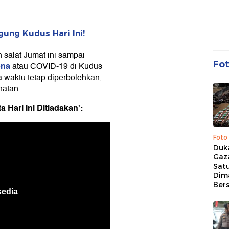
gung Kudus Hari Ini!
salat Jumat ini sampai
Fo
ona
atau COVID-19 di Kudus
 waktu tetap diperbolehkan,
hatan.
a Hari Ini Ditiadakan':
Foto
Duk
Gaz
Sat
Dim
Ber