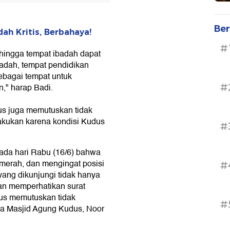
Ber
h Kritis, Berbahaya!
#
hingga tempat ibadah dapat
badah, tempat pendidikan
bagai tempat untuk
#
n," harap Badi.
us juga memutuskan tidak
lakukan karena kondisi Kudus
#
ada hari Rabu (16/6) bahwa
erah, dan mengingat posisi
#
yang dikunjungi tidak hanya
dan memperhatikan surat
s memutuskan tidak
#
ua Masjid Agung Kudus, Noor