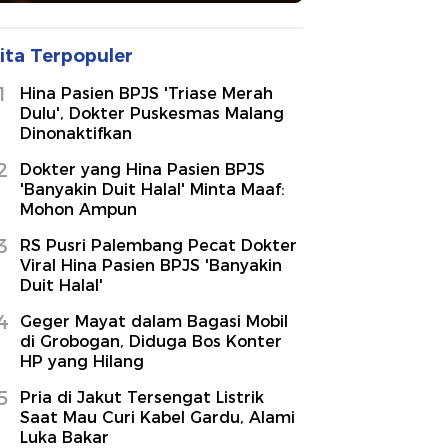
ita Terpopuler
1
Hina Pasien BPJS 'Triase Merah
Dulu', Dokter Puskesmas Malang
Dinonaktifkan
2
Dokter yang Hina Pasien BPJS
'Banyakin Duit Halal' Minta Maaf:
Mohon Ampun
3
RS Pusri Palembang Pecat Dokter
Viral Hina Pasien BPJS 'Banyakin
Duit Halal'
4
Geger Mayat dalam Bagasi Mobil
di Grobogan, Diduga Bos Konter
HP yang Hilang
5
Pria di Jakut Tersengat Listrik
Saat Mau Curi Kabel Gardu, Alami
Luka Bakar