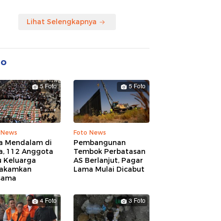
Lihat Selengkapnya
to
5 Foto
5 Foto
 News
Foto News
a Mendalam di
Pembangunan
a, 112 Anggota
Tembok Perbatasan
u Keluarga
AS Berlanjut, Pagar
akamkan
Lama Mulai Dicabut
sama
4 Foto
3 Foto