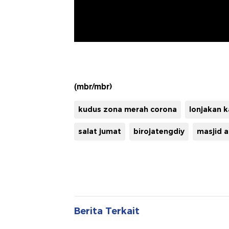
(mbr/mbr)
kudus zona merah corona
lonjakan k
salat jumat
birojatengdiy
masjid 
Berita Terkait