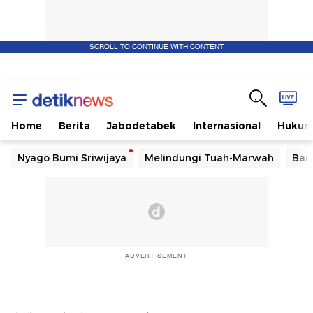
SCROLL TO CONTINUE WITH CONTENT
Home
Berita
Jabodetabek
Internasional
Huku
Nyago Bumi Sriwijaya
Melindungi Tuah-Marwah
Ban
ADVERTISEMENT