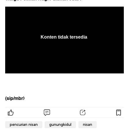
(sip/mbr)
pencurian nisan
gunungkidul
nisan