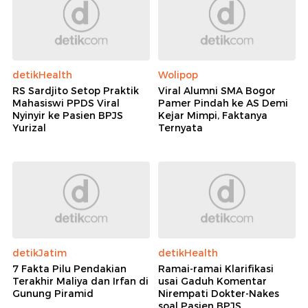
detikHealth
Wolipop
RS Sardjito Setop Praktik
Viral Alumni SMA Bogor
Mahasiswi PPDS Viral
Pamer Pindah ke AS Demi
Nyinyir ke Pasien BPJS
Kejar Mimpi, Faktanya
Yurizal
Ternyata
detikJatim
detikHealth
7 Fakta Pilu Pendakian
Ramai-ramai Klarifikasi
Terakhir Maliya dan Irfan di
usai Gaduh Komentar
Gunung Piramid
Nirempati Dokter-Nakes
soal Pasien BPJS