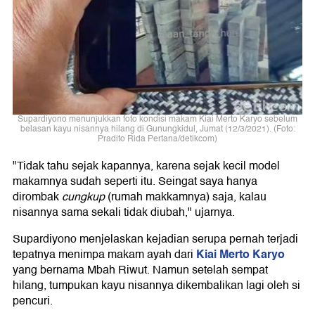
Supardiyono menunjukkan foto kondisi makam Kiai Merto Karyo sebelum
belasan kayu nisannya hilang di Gunungkidul, Jumat (12/3/2021). (Foto:
Pradito Rida Pertana/detikcom)
"Tidak tahu sejak kapannya, karena sejak kecil model
makamnya sudah seperti itu. Seingat saya hanya
dirombak
cungkup
(rumah makkamnya) saja, kalau
nisannya sama sekali tidak diubah," ujarnya.
Supardiyono menjelaskan kejadian serupa pernah terjadi
Kiai Merto Karyo
tepatnya menimpa makam ayah dari
yang bernama Mbah Riwut. Namun setelah sempat
hilang, tumpukan kayu nisannya dikembalikan lagi oleh si
pencuri.