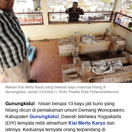
Makam Kiai Merto Karyo yang belasan kayu nisannya hilang di
Gunungkidul, Jumat (12/3/2021). (Foto: Pradito Rida Pertana/detikcom)
Gunungkidul
-
Nisan berupa 13 kayu jati kuno yang
hilang dicuri di pemakaman umum Demang Wonopawiro,
Gunungkidul
Kabupaten
, Daerah Istimewa Yogyakarta
Kiai Merto Karyo
(DIY) ternyata milik almarhum
dan
istrinya. Keduanya ternyata orang terpandang di