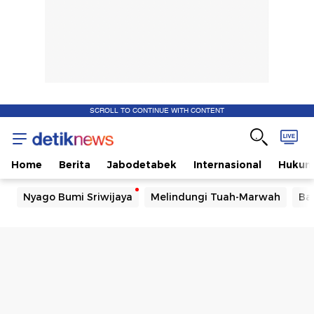
SCROLL TO CONTINUE WITH CONTENT
Home
Berita
Jabodetabek
Internasional
Huku
Nyago Bumi Sriwijaya
Melindungi Tuah-Marwah
Ba