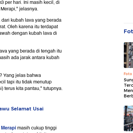
per hari. Ini masih kecil, di
Merapi," jelasnya.
a dari kubah lava yang berada
t. Oleh karena itu terdapat
Fo
kawah dengan kubah lava di
ava yang berada di tengah itu
masih ada jarak antara kubah
Foto
? Yang jelas bahwa
Sung
l tapi itu tidak menutup
Terc
) terus kita pantau," tutupnya.
Men
Ber
Lawu Selamat Usai
 Merapi
masih cukup tinggi