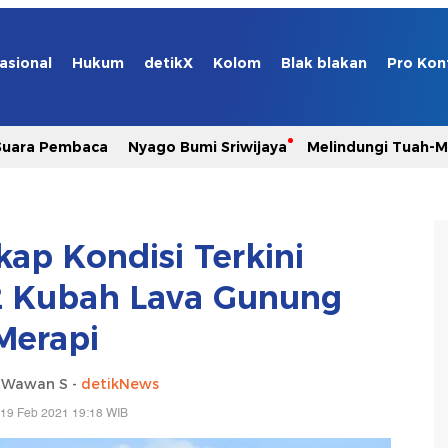
asional
Hukum
detikX
Kolom
Blak blakan
Pro Kon
Suara Pembaca
Nyago Bumi Sriwijaya
Melindungi Tuah-
p Kondisi Terkini
 Kubah Lava Gunung
Merapi
i Wawan S -
detikNews
 19 Feb 2021 19:18 WIB