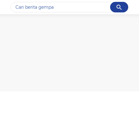
Cancel
Yang sedang ramai dicari
#1
gempa hari ini
#2
gempa
#3
iran
#4
demo
#5
prabowo
Promoted
Terakhir yang dicari
Loading...