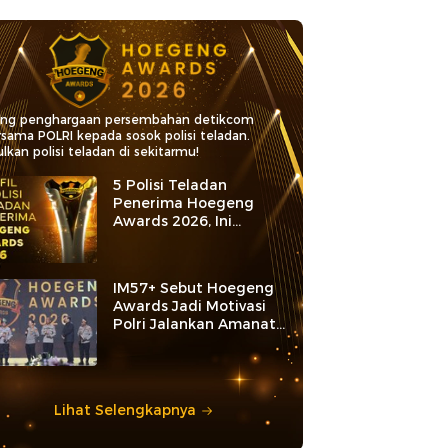
ang penghargaan persembahan detikcom
rsama POLRI kepada sosok polisi teladan.
lkan polisi teladan di sekitarmu!
5 Polisi Teladan
Penerima Hoegeng
Awards 2026, Ini
Kategori dan Kiprahnya
IM57+ Sebut Hoegeng
Awards Jadi Motivasi
Polri Jalankan Amanat
Konstitusi
Lihat Selengkapnya