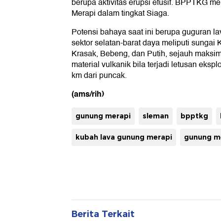
berupa aktivitas erupsi efusif. BPPTKG men
Merapi dalam tingkat Siaga.
Potensi bahaya saat ini berupa guguran 
sektor selatan-barat daya meliputi sungai
Krasak, Bebeng, dan Putih, sejauh maksi
material vulkanik bila terjadi letusan eksp
km dari puncak.
(ams/rih)
gunung merapi
sleman
bpptkg
kubah lava gunung merapi
gunung me
Berita Terkait