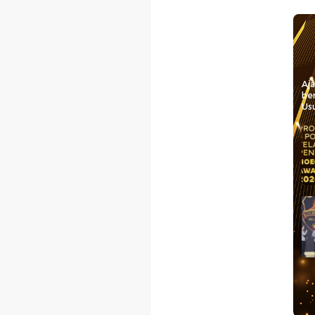
Aj
be
Usu