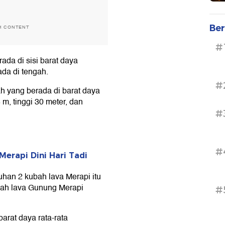
Ber
H CONTENT
#
da di sisi barat daya
da di tengah.
#
h yang berada di barat daya
m, tinggi 30 meter, dan
#
#
erapi Dini Hari Tadi
an 2 kubah lava Merapi itu
bah lava Gunung Merapi
#
arat daya rata-rata