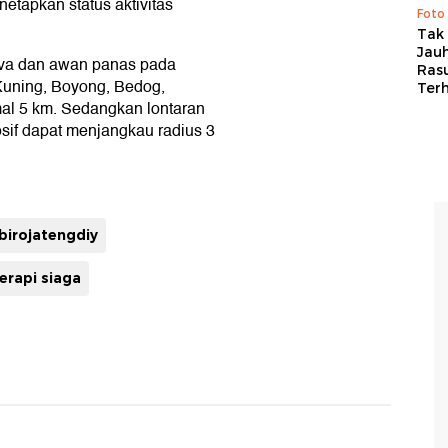
etapkan status aktivitas
Foto
Tak 
Jauh
lava dan awan panas pada
Ras
 Kuning, Boyong, Bedog,
Ter
mal 5 km. Sedangkan lontaran
losif dapat menjangkau radius 3
birojatengdiy
rapi siaga