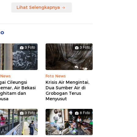
Lihat Selengkapnya
to
3 Foto
3 Foto
 News
Foto News
ai Cileungsi
Krisis Air Mengintai,
emar, Air Bekasi
Dua Sumber Air di
ghitam dan
Grobogan Terus
busa
Menyusut
3 Foto
8 Foto