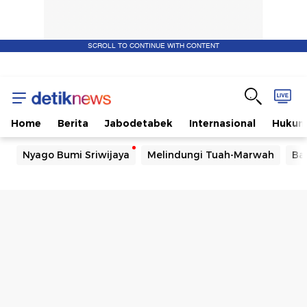
SCROLL TO CONTINUE WITH CONTENT
Home
Berita
Jabodetabek
Internasional
Huku
Nyago Bumi Sriwijaya
Melindungi Tuah-Marwah
Ba