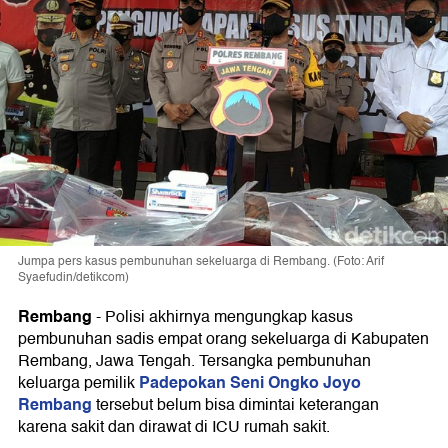
Jumpa pers kasus pembunuhan sekeluarga di Rembang. (Foto: Arif
Syaefudin/detikcom)
Rembang
-
Polisi akhirnya mengungkap kasus
pembunuhan sadis empat orang sekeluarga di Kabupaten
Rembang, Jawa Tengah. Tersangka pembunuhan
Padepokan Seni Ongko Joyo
keluarga pemilik
Rembang
tersebut belum bisa dimintai keterangan
karena sakit dan dirawat di ICU rumah sakit.