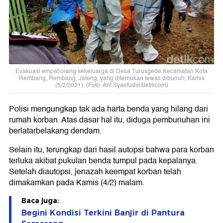
Evakuasi empat orang sekeluarga di Desa Turusgede Kecamatan Kota
Rembang, Rembang, Jateng, yang ditemukan tewas dibunuh, Kamis
(5/2/2021). (Foto: Arif Syaefudin/detikcom)
Polisi mengungkap tak ada harta benda yang hilang dari
rumah korban. Atas dasar hal itu, diduga pembunuhan ini
berlatarbelakang dendam.
Selain itu, terungkap dari hasil autopsi bahwa para korban
terluka akibat pukulan benda tumpul pada kepalanya.
Setelah diautopsi, jenazah keempat korban telah
dimakamkan pada Kamis (4/2) malam.
Baca juga:
Begini Kondisi Terkini Banjir di Pantura