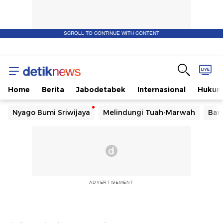
SCROLL TO CONTINUE WITH CONTENT
Home
Berita
Jabodetabek
Internasional
Huku
Nyago Bumi Sriwijaya
Melindungi Tuah-Marwah
Ban
ADVERTISEMENT