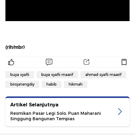
(rih/mbr)
buya syafii
buya syafii maarif
ahmad syafii maarif
birojatengdiy
habib
hikmah
Artikel Selanjutnya
Resmikan Pasar Legi Solo, Puan Maharani
Singgung Bangunan Tempias