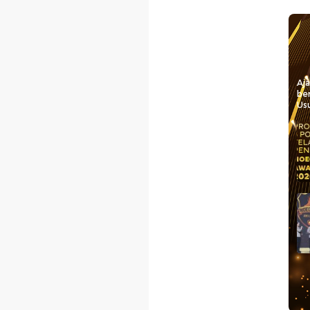
Aj
be
Usu