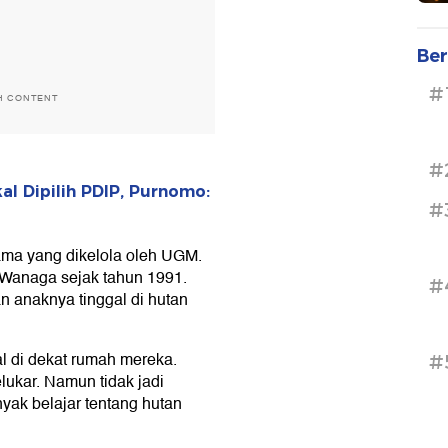
Ber
#
H CONTENT
#
al Dipilih PDIP, Purnomo:
#
ma yang dikelola oleh UGM.
 Wanaga sejak tahun 1991.
#
an anaknya tinggal di hutan
l di dekat rumah mereka.
#
ukar. Namun tidak jadi
nyak belajar tentang hutan