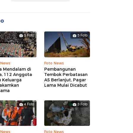
to
5 Foto
5 Foto
 News
Foto News
a Mendalam di
Pembangunan
a, 112 Anggota
Tembok Perbatasan
u Keluarga
AS Berlanjut, Pagar
akamkan
Lama Mulai Dicabut
sama
4 Foto
3 Foto
 News
Foto News