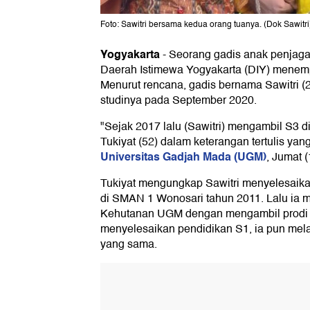
Foto: Sawitri bersama kedua orang tuanya. (Dok Sawitri
Yogyakarta
-
Seorang gadis anak penjaga
Daerah Istimewa Yogyakarta (DIY) menem
Menurut rencana, gadis bernama Sawitri 
studinya pada September 2020.
"Sejak 2017 lalu (Sawitri) mengambil S3 di
Tukiyat (52) dalam keterangan tertulis yan
Universitas Gadjah Mada (UGM)
, Jumat (
Tukiyat mengungkap Sawitri menyelesaik
di SMAN 1 Wonosari tahun 2011. Lalu ia me
Kehutanan UGM dengan mengambil prodi Sil
menyelesaikan pendidikan S1, ia pun melan
yang sama.