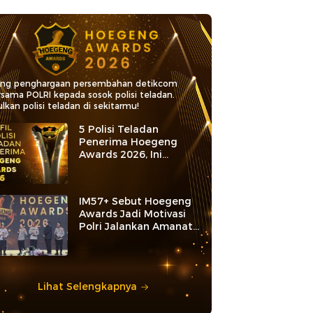
ang penghargaan persembahan detikcom
rsama POLRI kepada sosok polisi teladan.
lkan polisi teladan di sekitarmu!
5 Polisi Teladan
Penerima Hoegeng
Awards 2026, Ini
Kategori dan Kiprahnya
IM57+ Sebut Hoegeng
Awards Jadi Motivasi
Polri Jalankan Amanat
Konstitusi
Lihat Selengkapnya