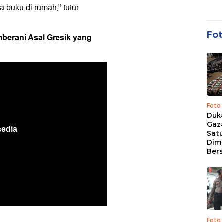
a buku di rumah," tutur
Fo
mberani Asal Gresik yang
Foto
Duk
Gaz
Sat
Dim
Ber
Foto