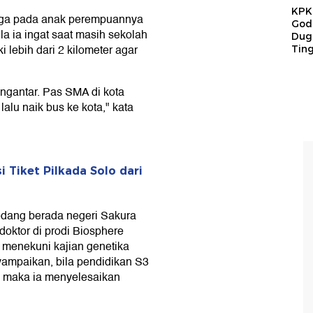
KPK 
gga pada anak perempuannya
God
la ia ingat saat masih sekolah
Duga
 lebih dari 2 kilometer agar
Tin
mengantar. Pas SMA di kota
lalu naik bus ke kota," kata
 Tiket Pilkada Solo dari
sedang berada negeri Sakura
oktor di prodi Biosphere
menekuni kajian genetika
yampaikan, bila pendidikan S3
 maka ia menyelesaikan