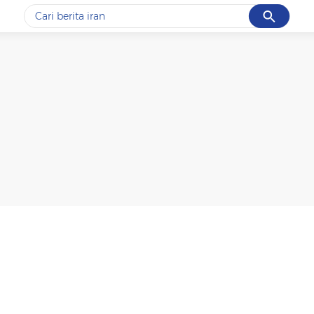
Cancel
Yang sedang ramai dicari
#1
data live draw sgp
#2
gempa hari ini
#3
prabowo
#4
iran
#5
demo
Promoted
Terakhir yang dicari
Loading...