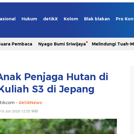
asional
Hukum
detikX
Kolom
Blak blakan
Pro Kon
Suara Pembaca
Nyago Bumi Sriwijaya
Melindungi Tuah-
s Anak Penjaga Hutan di
Kuliah S3 di Jepang
tikcom -
detikNews
 19 Jun 2020 12:55 WIB