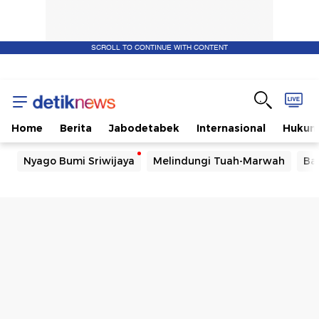
SCROLL TO CONTINUE WITH CONTENT
Home
Berita
Jabodetabek
Internasional
Huku
Nyago Bumi Sriwijaya
Melindungi Tuah-Marwah
Ba