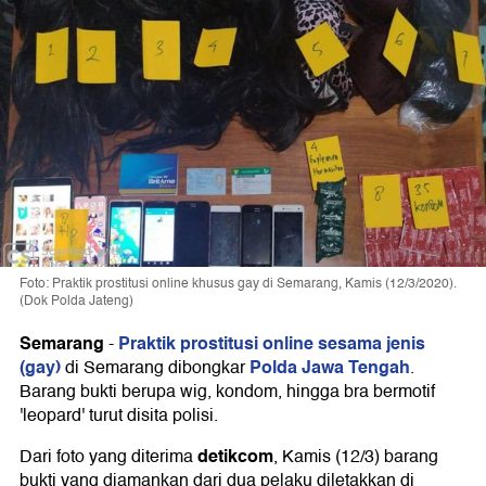
Foto: Praktik prostitusi online khusus gay di Semarang, Kamis (12/3/2020).
(Dok Polda Jateng)
Semarang
Praktik prostitusi online sesama jenis
-
(gay)
Polda Jawa Tengah
di Semarang dibongkar
.
Barang bukti berupa wig, kondom, hingga bra bermotif
'leopard' turut disita polisi.
detikcom
Dari foto yang diterima
, Kamis (12/3) barang
bukti yang diamankan dari dua pelaku diletakkan di