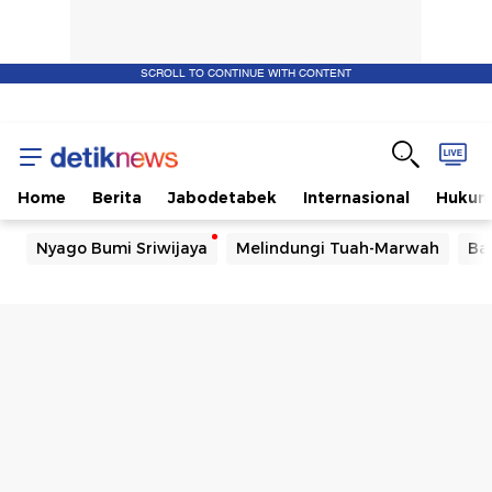
SCROLL TO CONTINUE WITH CONTENT
Home
Berita
Jabodetabek
Internasional
Huku
Nyago Bumi Sriwijaya
Melindungi Tuah-Marwah
Ba