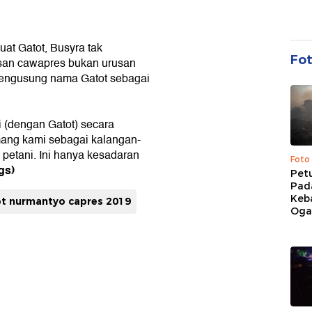
uat Gatot, Busyra tak
Fo
san cawapres bukan urusan
mengusung nama Gatot sebagai
 (dengan Gatot) secara
emang kami sebagai kalangan-
petani. Ini hanya kesadaran
Foto
gs)
Pet
Pad
Keb
t nurmantyo capres 2019
Ogan