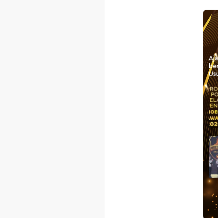
Aj
be
Usu