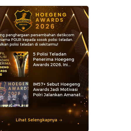
ang penghargaan persembahan detikcom
rsama POLRI kepada sosok polisi teladan.
lkan polisi teladan di sekitarmu!
5 Polisi Teladan
Penerima Hoegeng
Awards 2026, Ini
Kategori dan Kiprahnya
IM57+ Sebut Hoegeng
Awards Jadi Motivasi
Polri Jalankan Amanat
Konstitusi
Lihat Selengkapnya