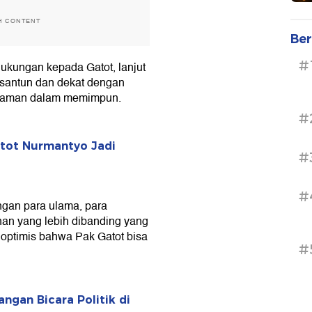
H CONTENT
Ber
#
kungan kepada Gatot, lanjut
l santun dan dekat dengan
galaman dalam memimpun.
#
atot Nurmantyo Jadi
#
#
ngan para ulama, para
nan yang lebih dibanding yang
i optimis bahwa Pak Gatot bisa
#
ngan Bicara Politik di