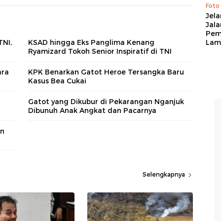
Foto
Jela
Jal
Pem
Lam
NI,
KSAD hingga Eks Panglima Kenang
Ryamizard Tokoh Senior Inspiratif di TNI
ara
KPK Benarkan Gatot Heroe Tersangka Baru
Kasus Bea Cukai
Gatot yang Dikubur di Pekarangan Nganjuk
Dibunuh Anak Angkat dan Pacarnya
an
Selengkapnya