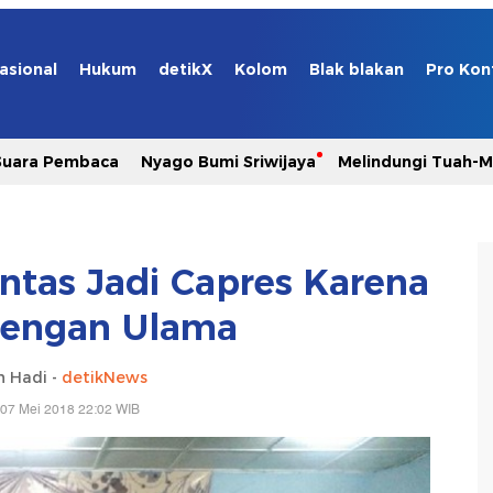
asional
Hukum
detikX
Kolom
Blak blakan
Pro Kon
Suara Pembaca
Nyago Bumi Sriwijaya
Melindungi Tuah-
ntas Jadi Capres Karena
dengan Ulama
 Hadi -
detikNews
 07 Mei 2018 22:02 WIB