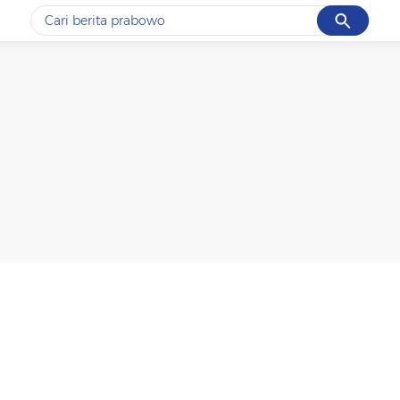
Cancel
Yang sedang ramai dicari
#1
data live draw sgp
#2
kebakaran
#3
prabowo
#4
iran
#5
gempa hari ini
Promoted
Terakhir yang dicari
Loading...