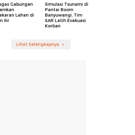
ugas Gabungan
Simulasi Tsunami di
amkan
Pantai Boom
akaran Lahan di
Banyuwangi, Tim
 Ilir
SAR Latih Evakuasi
Korban
Lihat Selengkapnya