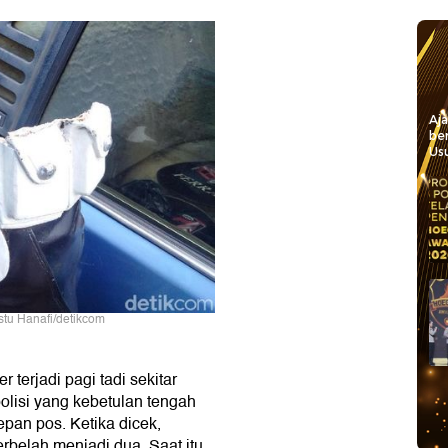
Aj
be
Usu
stu Hanafi/detikcom
 terjadi pagi tadi sekitar
olisi yang kebetulan tengah
epan pos. Ketika dicek,
terbelah menjadi dua. Saat itu