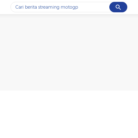
Cancel
Yang sedang ramai dicari
#1
ketik
#2
bromo
#3
streaming motogp
#4
prabowo
#5
data live draw sgp
Promoted
Terakhir yang dicari
Loading...