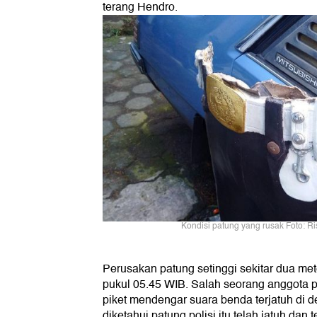
terang Hendro.
Kondisi patung yang rusak Foto: Ri
Perusakan patung setinggi sekitar dua meter
pukul 05.45 WIB. Salah seorang anggota p
piket mendengar suara benda terjatuh di d
diketahui patung polisi itu telah jatuh dan 