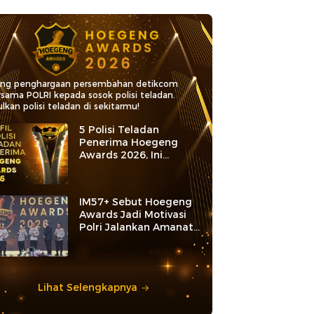
ang penghargaan persembahan detikcom
rsama POLRI kepada sosok polisi teladan.
lkan polisi teladan di sekitarmu!
5 Polisi Teladan
Penerima Hoegeng
Awards 2026, Ini
Kategori dan Kiprahnya
IM57+ Sebut Hoegeng
Awards Jadi Motivasi
Polri Jalankan Amanat
Konstitusi
Lihat Selengkapnya