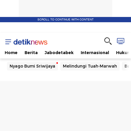
SCROLL TO CONTINUE WITH CONTENT
Home
Berita
Jabodetabek
Internasional
Huku
Nyago Bumi Sriwijaya
Melindungi Tuah-Marwah
Ba