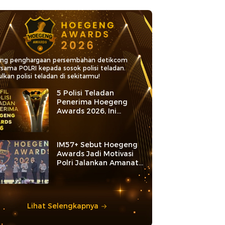
ang penghargaan persembahan detikcom
rsama POLRI kepada sosok polisi teladan.
lkan polisi teladan di sekitarmu!
5 Polisi Teladan
Penerima Hoegeng
Awards 2026, Ini
Kategori dan Kiprahnya
IM57+ Sebut Hoegeng
Awards Jadi Motivasi
Polri Jalankan Amanat
Konstitusi
Lihat Selengkapnya