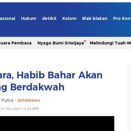
asional
Hukum
detikX
Kolom
Blak blakan
Pro Kon
Suara Pembaca
Nyago Bumi Sriwijaya
Melindungi Tuah-
ara, Habib Bahar Akan
ng Berdakwah
 Putra -
detikNews
 21 Nov 2021 12:24 WIB