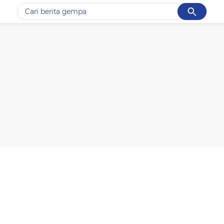
Cancel
Yang sedang ramai dicari
#1
gempa hari ini
#2
gempa
#3
prabowo
#4
iran
#5
demo
Promoted
Terakhir yang dicari
Loading...