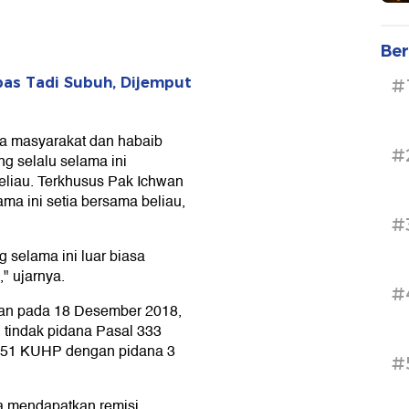
Ber
pas Tadi Subuh, Dijemput
#
a masyarakat dan habaib
#
g selalu selama ini
liau. Terkhusus Pak Ichwan
ma ini setia bersama beliau,
#
 selama ini luar biasa
" ujarnya.
#
ahan pada 18 Desember 2018,
 tindak pidana Pasal 333
351 KUHP dengan pidana 3
#
a mendapatkan remisi