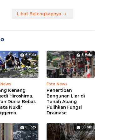
Lihat Selengkapnya
to
6 Foto
6 Foto
 News
Foto News
ang Kenang
Penertiban
edi Hiroshima,
Bangunan Liar di
uan Dunia Bebas
Tanah Abang
ata Nuklir
Pulihkan Fungsi
nggema
Drainase
3 Foto
3 Foto