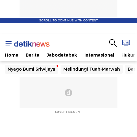
SCROLL TO CONTINUE WITH CONTENT
Home
Berita
Jabodetabek
Internasional
Huku
Nyago Bumi Sriwijaya
Melindungi Tuah-Marwah
Ban
ADVERTISEMENT