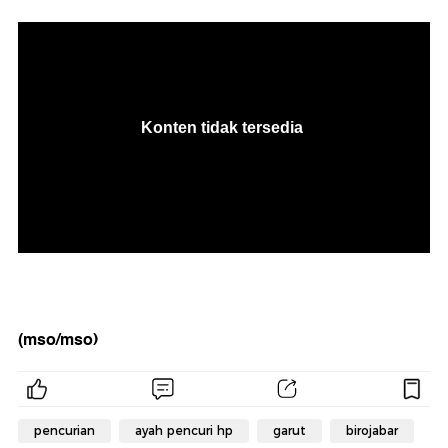
(mso/mso)
pencurian
ayah pencuri hp
garut
birojabar