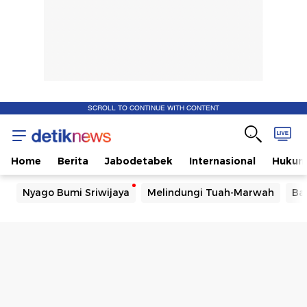
SCROLL TO CONTINUE WITH CONTENT
Home
Berita
Jabodetabek
Internasional
Huku
Nyago Bumi Sriwijaya
Melindungi Tuah-Marwah
Ba