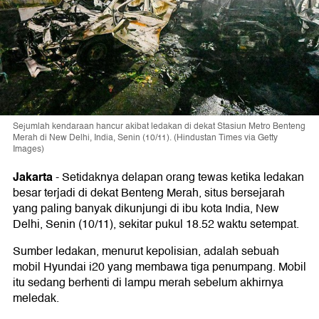
Sejumlah kendaraan hancur akibat ledakan di dekat Stasiun Metro Benteng
Merah di New Delhi, India, Senin (10/11). (Hindustan Times via Getty
Images)
Jakarta
-
Setidaknya delapan orang tewas ketika ledakan
besar terjadi di dekat Benteng Merah, situs bersejarah
yang paling banyak dikunjungi di ibu kota India, New
Delhi, Senin (10/11), sekitar pukul 18.52 waktu setempat.
Sumber ledakan, menurut kepolisian, adalah sebuah
mobil Hyundai i20 yang membawa tiga penumpang. Mobil
itu sedang berhenti di lampu merah sebelum akhirnya
meledak.