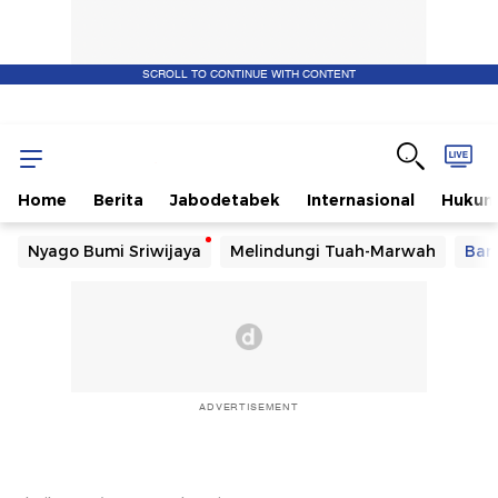
SCROLL TO CONTINUE WITH CONTENT
Home
Berita
Jabodetabek
Internasional
Huku
Nyago Bumi Sriwijaya
Melindungi Tuah-Marwah
Ban
ADVERTISEMENT