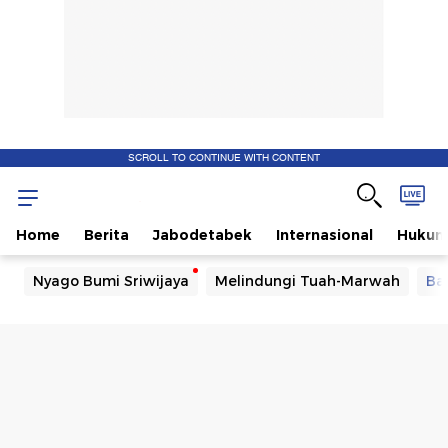
SCROLL TO CONTINUE WITH CONTENT
Home
Berita
Jabodetabek
Internasional
Huku
Nyago Bumi Sriwijaya
Melindungi Tuah-Marwah
Ba