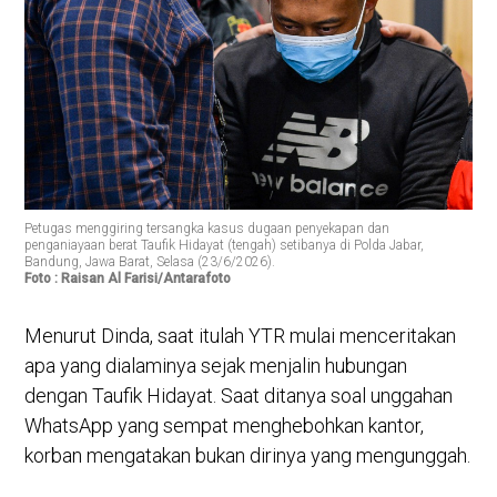
Petugas menggiring tersangka kasus dugaan penyekapan dan
penganiayaan berat Taufik Hidayat (tengah) setibanya di Polda Jabar,
Bandung, Jawa Barat, Selasa (23/6/2026).
Foto : Raisan Al Farisi/Antarafoto
Menurut Dinda, saat itulah YTR mulai menceritakan
apa yang dialaminya sejak menjalin hubungan
dengan Taufik Hidayat. Saat ditanya soal unggahan
WhatsApp yang sempat menghebohkan kantor,
korban mengatakan bukan dirinya yang mengunggah.