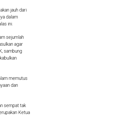
akan jauh dari
nya dalam
as ini.
alam sejumlah
usulkan agar
 MK, sambung
ikabulkan
 dalam memutus
ayaan dan
an sempat tak
merupakan Ketua