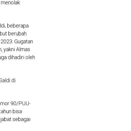
 menolak
ldi, beberapa
ebut berubah
 2023. Gugatan
n, yakni Almas
ga dihadiri oleh
Saldi di
omor 90/PUU-
tahun bisa
jabat sebagai