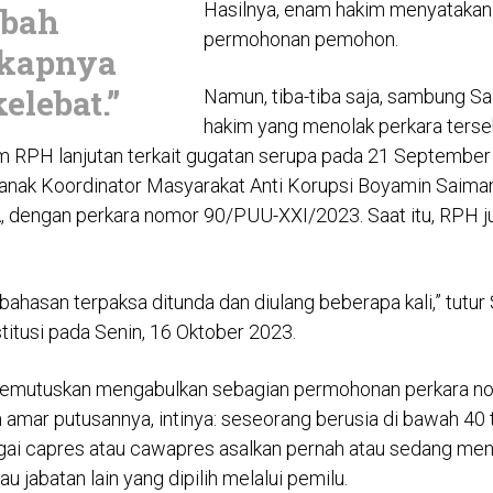
Hasilnya, enam hakim menyatakan
bah
permohonan pemohon.
ikapnya
elebat.”
Namun, tiba-tiba saja, sambung Sa
hakim yang menolak perkara ters
 RPH lanjutan terkait gugatan serupa pada 21 September
h anak Koordinator Masyarakat Anti Korupsi Boyamin Saima
A, dengan perkara nomor 90/PUU-XXI/2023. Saat itu, RPH ju
bahasan terpaksa ditunda dan diulang beberapa kali,” tutur 
tusi pada Senin, 16 Oktober 2023.
emutuskan mengabulkan sebagian permohonan perkara n
 amar putusannya, intinya: seseorang berusia di bawah 40 
ai capres atau cawapres asalkan pernah atau sedang men
u jabatan lain yang dipilih melalui pemilu.