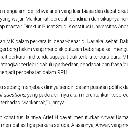
aya mengalami peristiwa aneh yang luar biasa dan dapat dikat
 yang wajar. Mahkamah berubah pendirian dan sikapnya ha
ap mantan Direktur Pusat Studi Konstitusi Universitas Andal
san MK dalam perkara ini benar-benar di luar akal sehat. D
, gerbong hakim yang menolak putusan beberapa kali meng
it perkara ini ditunda supaya tidak terlalu terburu-buru.
matangkan terlebih dahulu perbedaan pendapat dan frasa ‘d
menjadi perdebatan dalam RPH.
u sedang menjebak dirinya sendiri dalam pusaran politik
al questions
, yang pada akhirnya akan meruntuhkan keperc
k terhadap Mahkamah,” ujarnya.
 konstitusi lainnya, Arief Hidayat, menuturkan Anwar Usm
membahas tiga perkara serupa. Alasannya, Anwar, yang 