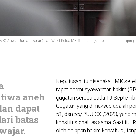
K) Anwar Usman (kanan) dan Wakil Ketua MK Saldi Isra (kiri) bersiap memimpin ja
Keputusan itu disepakati MK sete
a
rapat permusyawaratan hakim (RPH
stiwa aneh
gugatan serupa pada 19 Septemb
dan dapat
Gugatan yang dimaksud adalah pe
51, dan 55/PUU-XXI/2023, yang me
ari batas
konstitusionalitas sama. Saat itu, 
wajar.
oleh delapan hakim konstitusi, ta