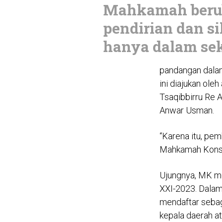
Mahkamah beru
pendirian dan s
hanya dalam sek
pandangan dalam
ini diajukan ole
Tsaqibbirru Re 
Anwar Usman.
“Karena itu, pem
Mahkamah Konsti
Ujungnya, MK m
XXI-2023. Dalam
mendaftar sebag
kepala daerah ata