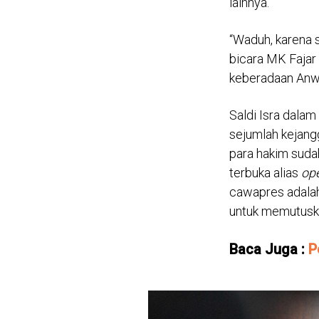
lainnya.
“Waduh, karena 
bicara MK Fajar 
keberadaan Anwa
Saldi Isra dala
sejumlah kejang
para hakim suda
terbuka alias
ope
cawapres adala
untuk memutusk
Baca Juga :
P