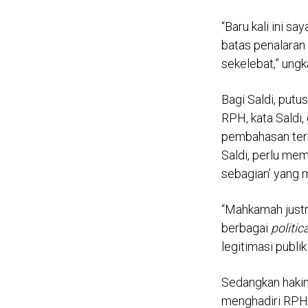
“Baru kali ini s
batas penalaran
sekelebat,” ungk
Bagi Saldi, putu
RPH, kata Saldi
pembahasan terka
Saldi, perlu me
sebagian’ yang 
“Mahkamah justr
berbagai
politic
legitimasi publi
Sedangkan hakim
menghadiri RPH 