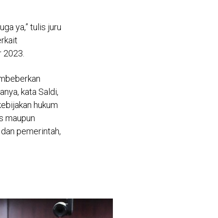
uga ya,” tulis juru
rkait
r 2023.
membeberkan
nya, kata Saldi,
kebijakan hukum
res maupun
dan pemerintah,