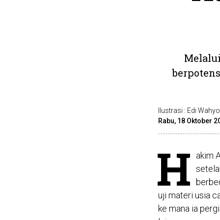
Melalu
berpoten
Ilustrasi : Edi Wahy
Rabu, 18 Oktober 2
H
akim A
setel
berbed
uji materi usia 
ke mana ia pergi