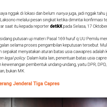
saya nggak di lokasi dan belum
nanya
juga, jadi nggak tahu j
Laksono melalui pesan singkat ketika dimintai konfirmasi te
r saat itu kepada reporter
detikX
pada Selasa, 17 Oktobe
m sidang putusan uji materi Pasal 169 huruf q UU Pemilu 
galan selama proses pengambilan keputusan tersebut. Mula
h sepakat menyatakan aturan batas usia cawapres adalah 
n legal policy
. Dalam kata lain, penentuan batas usia cap
h kewenangan pembentuk undang-undang, yaitu DPR, DPD, 
an, bukan MK.
erang Jenderal Tiga Capres