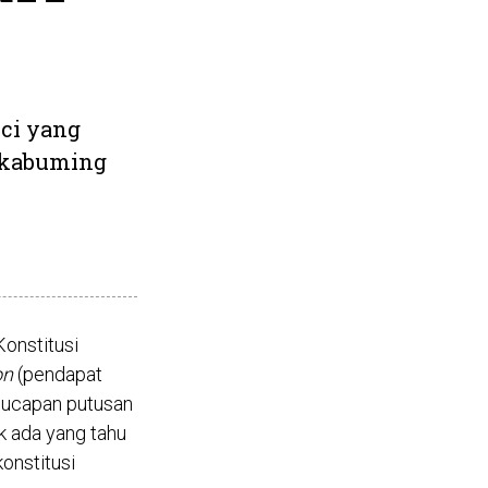
ci yang
akabuming
onstitusi
on
(pendapat
ngucapan putusan
ak ada yang tahu
konstitusi