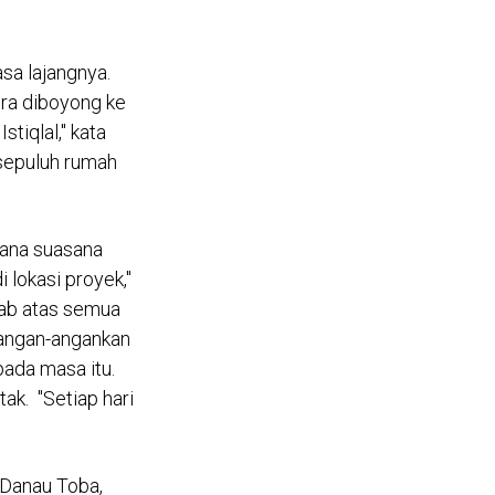
Lima putri HR Sidjabat (Dari kiri) Relind
Foto: dok. HR Sidjabat/Rifkianto Nug
sa lajangnya.
era diboyong ke
tiqlal," kata
r sepuluh rumah
mana suasana
 lokasi proyek,"
awab atas semua
diangan-angankan
pada masa itu.
ak. "Setiap hari