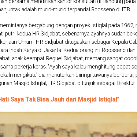
nah bersama mendirikan kantor konsultan di Bandung pada
manjuntak adalah murid-murid terpandai Roosseno di ITB.
emintanya bergabung dengan proyek Istiqlal pada 1962,
t, putri kedua HR Sidjabat, sebenarnya ayahnya sudah beke
kerjaan Umum. HR Sidjabat ditugaskan sebagai Kepala Ca
ra Indah Karya di Jakarta. Kedua orang ini, Roosseno dan 
jabat, anak keempat Reguel Sidjabat, memang sangat coc
sama pekerja keras. "Ayah saya kalau menghitung cepat sek
ekali mengikuti," dia menuturkan diiringi tawanya berderai, p
an Masjid Istiqlal, HR Sidjabat ditunjuk sebagai Direktur 
Hati Saya Tak Bisa Jauh dari Masjid Istiqlal"