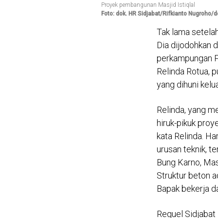
HR Sidjabat (1936-2017)
Foto: dok. HR Sidjabat/Rifkianto Nugroho/
Tak lama setelah
Dia dijodohkan d
perkampungan Pro
Relinda Rotua, p
yang dihuni kelu
Relinda, yang me
hiruk-pikuk proy
kata Relinda. Ha
urusan teknik, t
Bung Karno, Mas
Struktur beton a
Bapak bekerja da