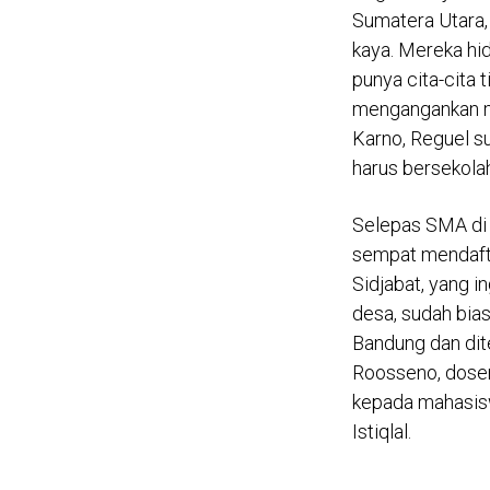
Reguel Sidjabat 
Sumatera Utara,
kaya. Mereka hi
punya cita-cita 
mengangankan ma
Karno, Reguel su
harus bersekolah
Selepas SMA di 
sempat mendafta
Sidjabat, yang i
desa, sudah biasa
Bandung dan dite
Roosseno, dosenn
kepada mahasis
Istiqlal.