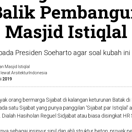
Balik Pembang
Masjid Istiqlal
ada Presiden Soeharto agar soal kubah ini t
 Masjid Istiqlal
n lewat ArsitekturIndonesia
i 2019
yak orang bermarga Sijabat di kalangan keturunan Batak di 
da satu Sijabat yang punya panggilan 'Sijabat par Istiqlal' a
l. Dialah Hasiholan Reguel Sidjabat atau biasa disingkat HR 
nya sebagai insinyur sipil dan ahli struktur beton, proyek