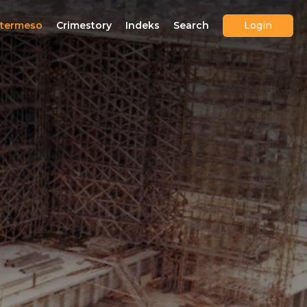
ntermeso
Crimestory
Indeks
Search
Login