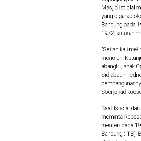
Masjid Istiqlal 
yang digarap ole
Bandung pada 19
1972 lantaran me
"Setiap kali mel
menoleh. Kutunju
abangku, anak Op
Sidjabat. Friedr
pembangunannya, 
Soerjohadikoeso
Saat Istiqlal da
meminta Roosse
menteri pada 195
Bandung (ITB). B