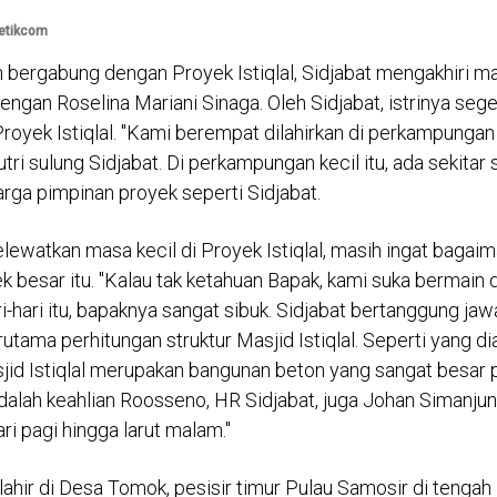
detikcom
 bergabung dengan Proyek Istiqlal, Sidjabat mengakhiri ma
engan Roselina Mariani Sinaga. Oleh Sidjabat, istrinya seg
yek Istiqlal. "Kami berempat dilahirkan di perkampungan Is
utri sulung Sidjabat. Di perkampungan kecil itu, ada sekita
arga pimpinan proyek seperti Sidjabat.
lewatkan masa kecil di Proyek Istiqlal, masih ingat bagai
ek besar itu. "Kalau tak ketahuan Bapak, kami suka bermain di
ri-hari itu, bapaknya sangat sibuk. Sidjabat bertanggung j
erutama perhitungan struktur Masjid Istiqlal. Seperti yang 
jid Istiqlal merupakan bangunan beton yang sangat besar 
dalah keahlian Roosseno, HR Sidjabat, juga Johan Simanjunt
ri pagi hingga larut malam."