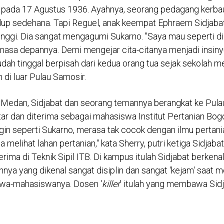
lahir di Desa Tomok, pesisir timur Pulau Samosir di tengah
 pada 17 Agustus 1936. Ayahnya, seorang pedagang kerbau
dup sedehana. Tapi Reguel, anak keempat Ephraem Sidjabat,
tinggi. Dia sangat mengagumi Sukarno. "Saya mau seperti dia
sa depannya. Demi mengejar cita-citanya menjadi insiny
dah tinggal berpisah dari kedua orang tua sejak sekolah 
 di luar Pulau Samosir.
Medan, Sidjabat dan seorang temannya berangkat ke Pul
r dan diterima sebagai mahasiswa Institut Pertanian Bog
ngin seperti Sukarno, merasa tak cocok dengan ilmu pertani
 melihat lahan pertanian," kata Sherry, putri ketiga Sidjabat
rima di Teknik Sipil ITB. Di kampus itulah Sidjabat berken
ya yang dikenal sangat disiplin dan sangat 'kejam' saat m
wa-mahasiswanya. Dosen '
killer
' itulah yang membawa Sid