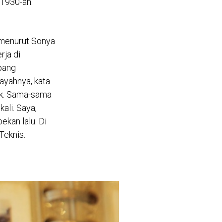
 1930-an.
 menurut Sonya
rja di
bang
ayahnya, kata
ok. Sama-sama
ali. Saya,
ekan lalu. Di
Teknis.