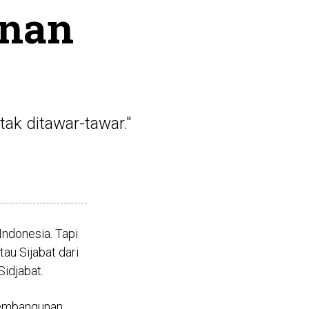
unan
ak ditawar-tawar."
Indonesia. Tapi
tau Sijabat dari
Sidjabat.
 pembangunan