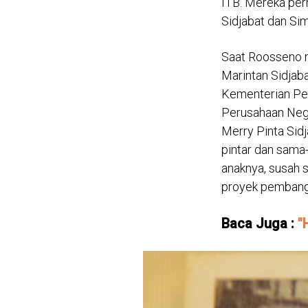
ITB. Mereka per
Sidjabat dan Si
Saat Roosseno m
Marintan Sidjaba
Kementerian Pe
Perusahaan Nega
Merry Pinta Sid
pintar dan sama-
anaknya, susah s
proyek pembangun
Baca Juga :
"