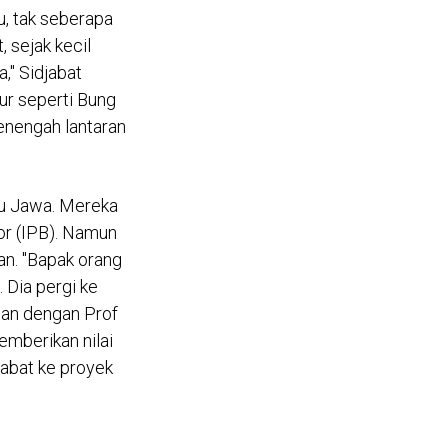
 Danau Toba,
, tak seberapa
 sejak kecil
," Sidjabat
ur seperti Bung
menengah lantaran
au Jawa. Mereka
or (IPB). Namun
an. "Bapak orang
. Dia pergi ke
alan dengan Prof
emberikan nilai
jabat ke proyek