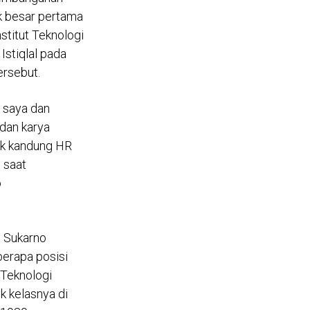
ek besar pertama
nstitut Teknologi
Istiqlal pada
ersebut.
n saya dan
 dan karya
dik kandung HR
, saat
o
n Sukarno
erapa posisi
 Teknologi
k kelasnya di