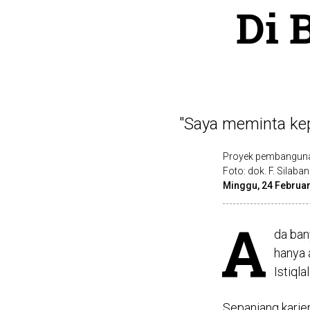
Di 
"Saya meminta kep
Proyek pembangunan
Foto: dok. F. Silaba
Minggu, 24 Februar
A
da ban
hanya a
Istiqla
Sepanjang karier