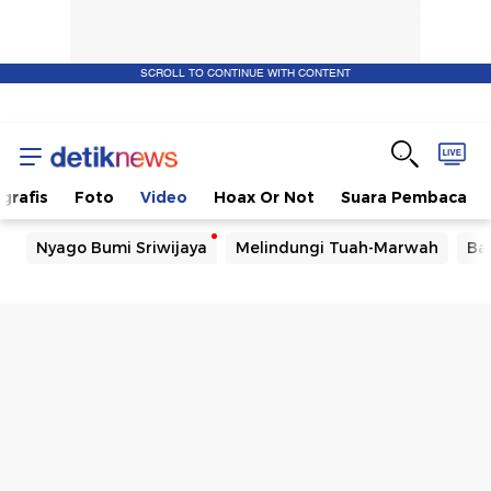
SCROLL TO CONTINUE WITH CONTENT
ografis
Foto
Video
Hoax Or Not
Suara Pembaca
Nyago Bumi Sriwijaya
Melindungi Tuah-Marwah
Ba