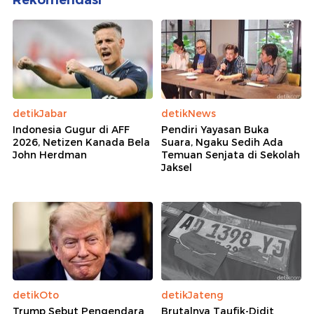
Rekomendasi
detikJabar
detikNews
Indonesia Gugur di AFF
Pendiri Yayasan Buka
2026, Netizen Kanada Bela
Suara, Ngaku Sedih Ada
John Herdman
Temuan Senjata di Sekolah
Jaksel
detikOto
detikJateng
Trump Sebut Pengendara
Brutalnya Taufik-Didit