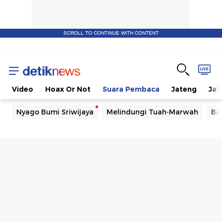
SCROLL TO CONTINUE WITH CONTENT
Video
Hoax Or Not
Suara Pembaca
Jateng
Jat
Nyago Bumi Sriwijaya
Melindungi Tuah-Marwah
Ba