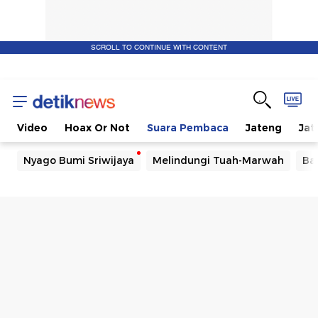
SCROLL TO CONTINUE WITH CONTENT
Video
Hoax Or Not
Suara Pembaca
Jateng
Jat
Nyago Bumi Sriwijaya
Melindungi Tuah-Marwah
Ba