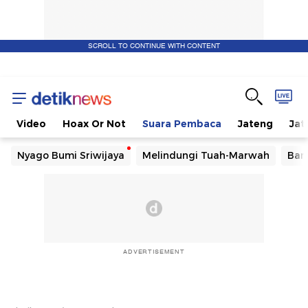
SCROLL TO CONTINUE WITH CONTENT
Video
Hoax Or Not
Suara Pembaca
Jateng
Jat
Nyago Bumi Sriwijaya
Melindungi Tuah-Marwah
Ban
ADVERTISEMENT