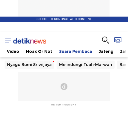
SCROLL TO CONTINUE WITH CONTENT
Video
Hoax Or Not
Suara Pembaca
Jateng
Jat
Nyago Bumi Sriwijaya
Melindungi Tuah-Marwah
Ban
ADVERTISEMENT