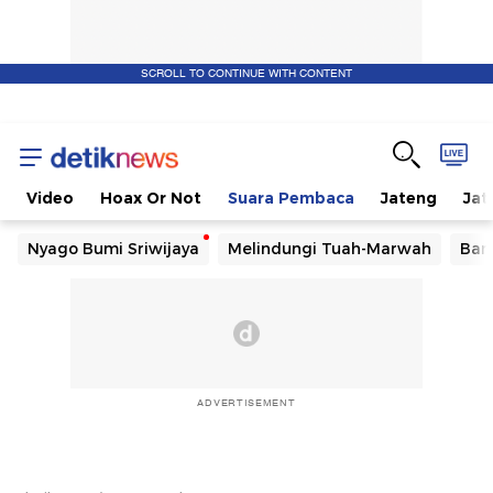
SCROLL TO CONTINUE WITH CONTENT
Video
Hoax Or Not
Suara Pembaca
Jateng
Jat
Nyago Bumi Sriwijaya
Melindungi Tuah-Marwah
Ban
ADVERTISEMENT