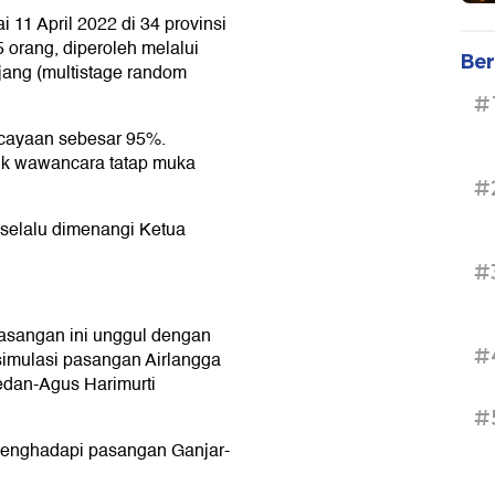
11 April 2022 di 34 provinsi
 orang, diperoleh melalui
Ber
jang (multistage random
#
ercayaan sebesar 95%.
ik wawancara tatap muka
#
 selalu dimenangi Ketua
#
asangan ini unggul dengan
#
simulasi pasangan Airlangga
edan-Agus Harimurti
#
menghadapi pasangan Ganjar-