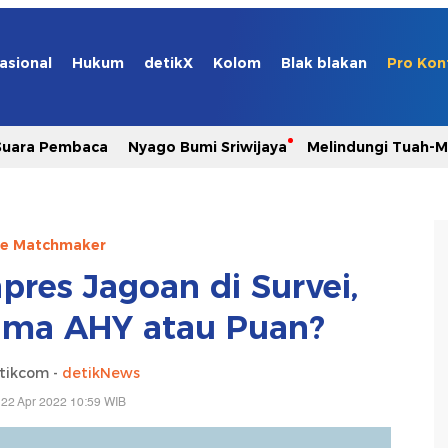
asional
Hukum
detikX
Kolom
Blak blakan
Pro Kon
Suara Pembaca
Nyago Bumi Sriwijaya
Melindungi Tuah-
e Matchmaker
pres Jagoan di Survei,
ama AHY atau Puan?
tikcom -
detikNews
 22 Apr 2022 10:59 WIB