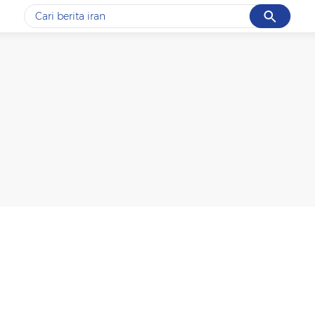
Cancel
Yang sedang ramai dicari
#1
data live draw sgp
#2
piala presiden 2026
#3
prabowo
#4
iran
#5
gempa hari ini
Promoted
Terakhir yang dicari
Loading...