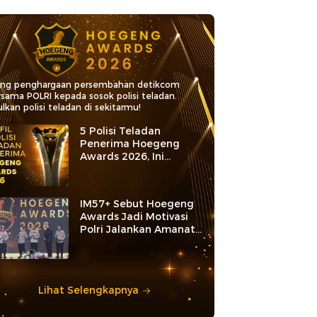
ang penghargaan persembahan detikcom
rsama POLRI kepada sosok polisi teladan.
lkan polisi teladan di sekitarmu!
5 Polisi Teladan
Penerima Hoegeng
Awards 2026, Ini
Kategori dan Kiprahnya
IM57+ Sebut Hoegeng
Awards Jadi Motivasi
Polri Jalankan Amanat
Konstitusi
Lihat Selengkapnya