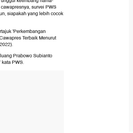
g unggul ketimbang nama-
n cawapresnya, survei PWS
un, siapakah yang lebih cocok
ertajuk 'Perkembangan
-Cawapres Terbaik Menurut
/2022).
eluang Prabowo Subianto
" kata PWS.