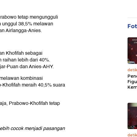
rabowo tetap mengungguli
n unggul 38,5% melawan
Fo
an Airlangga-Anies.
n Khofifah sebagai
raihan lebih dari 40%.
jar-Puan dan Anies-AHY.
deti
Pen
 melawan kombinasi
Figu
-Khofifah meraih 40,5% suara
Kem
aja, Prabowo-Khofifah tetap
lebih cocok menjadi pasangan
deti