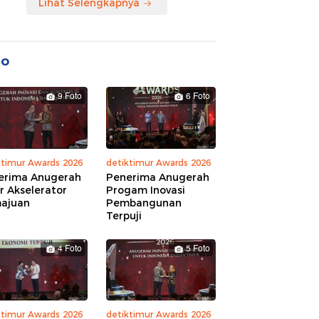
Lihat Selengkapnya
to
9 Foto
6 Foto
ktimur Awards 2026
detiktimur Awards 2026
erima Anugerah
Penerima Anugerah
r Akselerator
Progam Inovasi
ajuan
Pembangunan
Terpuji
4 Foto
5 Foto
ktimur Awards 2026
detiktimur Awards 2026