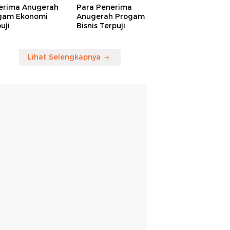
erima Anugerah
Para Penerima
gam Ekonomi
Anugerah Progam
uji
Bisnis Terpuji
Lihat Selengkapnya