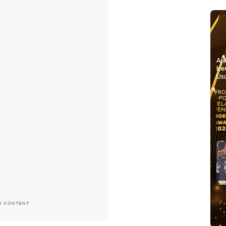
Aj
be
Usu
H CONTENT