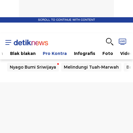
SCROLL TO CONTINUE WITH CONTENT
om
Blak blakan
Pro Kontra
Infografis
Foto
Video
Nyago Bumi Sriwijaya
Melindungi Tuah-Marwah
Ba