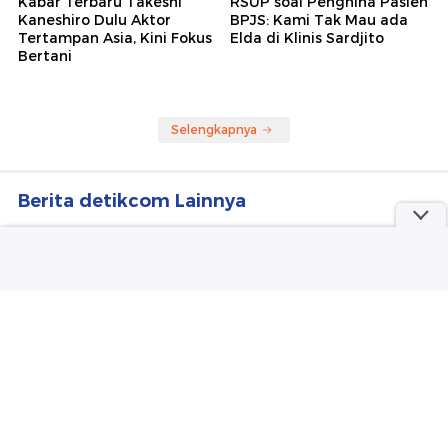
Wolipop
detikJogja
Kabar Terbaru Takeshi
RSUP soal Penghina Pasien
Kaneshiro Dulu Aktor
BPJS: Kami Tak Mau ada
Tertampan Asia, Kini Fokus
Elda di Klinis Sardjito
Bertani
Selengkapnya
Berita detikcom Lainnya
Maaf Madrid, Rodri Pilih Barcelona
Sepakbola
LRT Kelapa Gading-Manggarai
Diresmikan 26 Agustus!