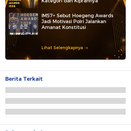
Kategori dan Kiprahnya
IM57+ Sebut Hoegeng Awards
Jadi Motivasi Polri Jalankan
Amanat Konstitusi
Lihat Selengkapnya
Berita Terkait
Jokowi Minta PSI Kawal Prabowo-Gibran 2
Periode, Politikus PDIP Bilang Gini
PKS Anggap Wajar Jokowi Ingin Prabowo-Gibran
Dikawal 2 Periode: Agar Stabil
Bos PPI Nilai Jokowi Ingin Kunci Duet Prabowo-
Gibran 2 Periode Sejak Dini