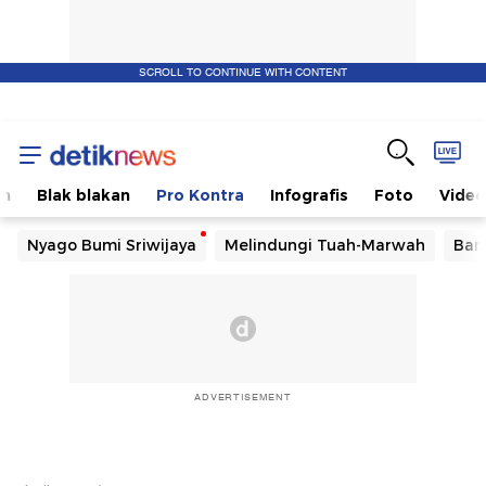
SCROLL TO CONTINUE WITH CONTENT
om
Blak blakan
Pro Kontra
Infografis
Foto
Video
Nyago Bumi Sriwijaya
Melindungi Tuah-Marwah
Ban
ADVERTISEMENT