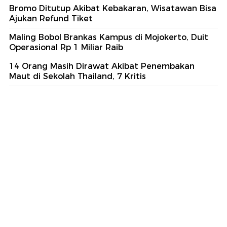
Bromo Ditutup Akibat Kebakaran, Wisatawan Bisa
Ajukan Refund Tiket
Maling Bobol Brankas Kampus di Mojokerto, Duit
Operasional Rp 1 Miliar Raib
14 Orang Masih Dirawat Akibat Penembakan
Maut di Sekolah Thailand, 7 Kritis
part of
Redaksi
Pedoman Media Siber
Karir
Kotak Pos
Info Iklan
Privacy Policy
Disclaimer