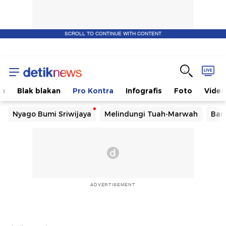
SCROLL TO CONTINUE WITH CONTENT
om
Blak blakan
Pro Kontra
Infografis
Foto
Video
Nyago Bumi Sriwijaya
Melindungi Tuah-Marwah
Ban
ADVERTISEMENT