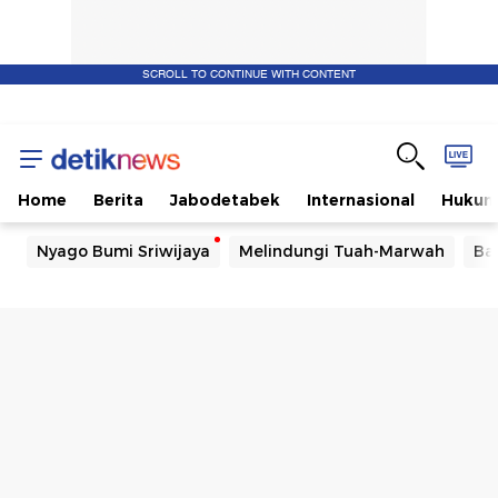
SCROLL TO CONTINUE WITH CONTENT
Home
Berita
Jabodetabek
Internasional
Huku
Nyago Bumi Sriwijaya
Melindungi Tuah-Marwah
Ba