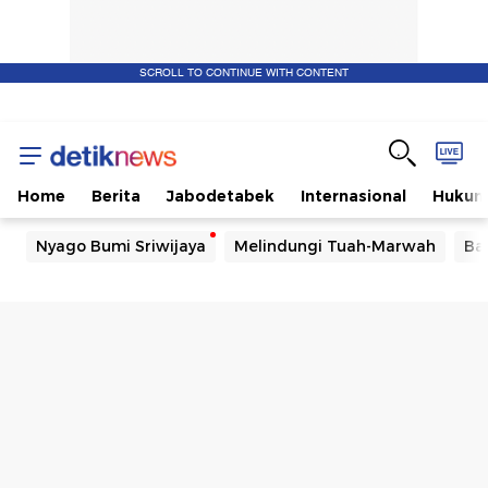
SCROLL TO CONTINUE WITH CONTENT
Home
Berita
Jabodetabek
Internasional
Huku
Nyago Bumi Sriwijaya
Melindungi Tuah-Marwah
Ba