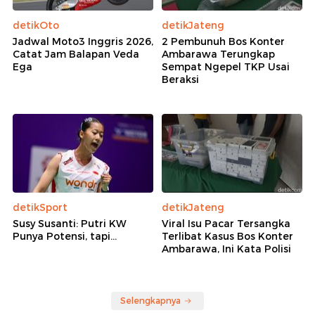
detikOto
detikJateng
Jadwal Moto3 Inggris 2026,
2 Pembunuh Bos Konter
Catat Jam Balapan Veda
Ambarawa Terungkap
Ega
Sempat Ngepel TKP Usai
Beraksi
detikSport
detikJateng
Susy Susanti: Putri KW
Viral Isu Pacar Tersangka
Punya Potensi, tapi...
Terlibat Kasus Bos Konter
Ambarawa, Ini Kata Polisi
Selengkapnya