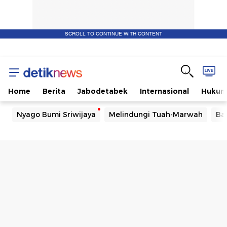
SCROLL TO CONTINUE WITH CONTENT
Home
Berita
Jabodetabek
Internasional
Huku
Nyago Bumi Sriwijaya
Melindungi Tuah-Marwah
Ba