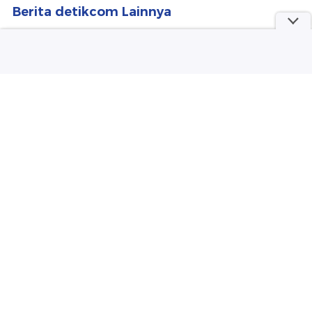
Berita detikcom Lainnya
Bawa Kabur Istri Orang, Pria di
Samarinda Diikat di Tiang Listrik
detikNews
Juventus Solid Redam Chelsea
Sepakbola
Hangat Gurih Mesua Siram Claypot
yang Jadi Incaran di Depok
detikFood
Viral Pasien Dihina usai Curhat
Menunggu 8 Jam, BPJS Kesehatan