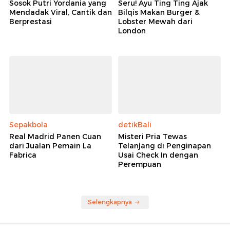
Wolipop
detikFood
Sosok Putri Yordania yang
Seru! Ayu Ting Ting Ajak
Mendadak Viral, Cantik dan
Bilqis Makan Burger &
Berprestasi
Lobster Mewah dari
London
Sepakbola
detikBali
Real Madrid Panen Cuan
Misteri Pria Tewas
dari Jualan Pemain La
Telanjang di Penginapan
Fabrica
Usai Check In dengan
Perempuan
Selengkapnya