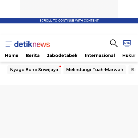
SCROLL TO CONTINUE WITH CONTENT
Home
Berita
Jabodetabek
Internasional
Huku
Nyago Bumi Sriwijaya
Melindungi Tuah-Marwah
Ba