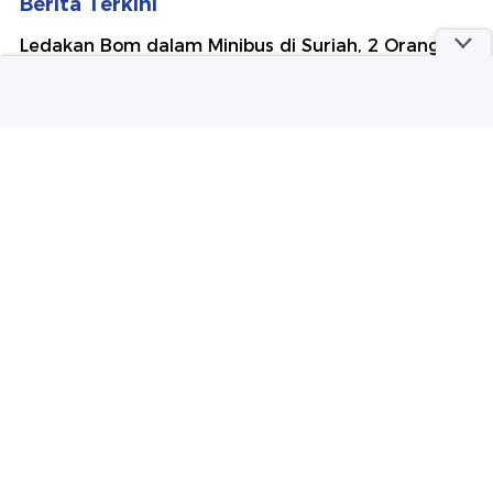
Berita Terkini
Ledakan Bom dalam Minibus di Suriah, 2 Orang
Tewas-13 Terluka
Polda Metro Pulangkan 3 WNI Korban TPPO dari
Libya, 2 Tersangka Ditahan
Diare Massal Siswa SMPN 5 Rembang Diduga
gegara Telur MBG Terkontaminasi
Video: Pelaku Pembunuhan Marbot Masjid di
Purwakarta Ditangkap
Hina Pasien BPJS 'Triase Merah Dulu', Dokter
Puskesmas Malang Dinonaktifkan