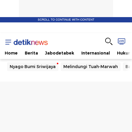
SCROLL TO CONTINUE WITH CONTENT
Home
Berita
Jabodetabek
Internasional
Huku
Nyago Bumi Sriwijaya
Melindungi Tuah-Marwah
Ba